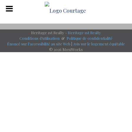
Heritage 1st Realty -
Heritage 1st Realty
Conditions d’utilisation
&
Politique de confidentialité
Énoncé sur l’accessibilité au site Web
|
Avis sur le logement équitable
© 2026 MoxiWorks